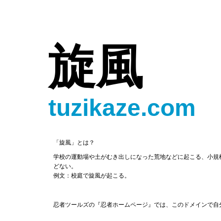
旋風
tuzikaze.com
「旋風」とは？
学校の運動場や土がむき出しになった荒地などに起こる、小規
どない。
例文：校庭で旋風が起こる。
忍者ツールズの『忍者ホームページ』では、このドメインで自